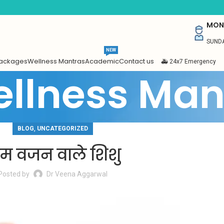
MON 
SUNDA
NEW
Packages
Wellness Mantras
Academic
Contact us
🚑 24x7 Emergency
llness Man
,
BLOG
UNCATEGORIZED
म वजन वाले शिशु
Posted by
Dr Veena Aggarwal