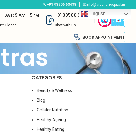
📞+91 93506 63438
📧info@arpanahospital.in
English
- SAT: 9 AM - 5PM
+91 93506 63438
Y: Closed
Chat with Us
BOOK APPOINTMENT
tras
CATEGORIES
Beauty & Wellness
Blog
Cellular Nutrition
Healthy Ageing
Healthy Eating