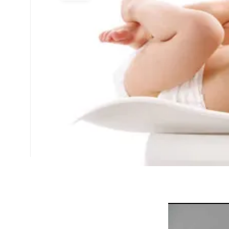
Select Time
*
Have any Questions?
Email us at -
📧
info.arpanahospital@gmail.com
📞
+91 93506 63438