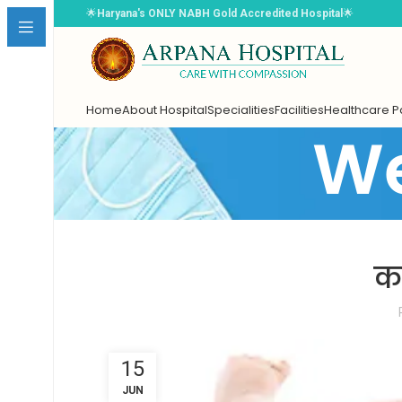
🌟
Haryana's ONLY NABH Gold Accredited Hospital
🌟
Home
About Hospital
Specialities
Facilities
Healthcare 
We
Book Appointment
क
Select Doctor
*
15
Choose Date
*
JUN